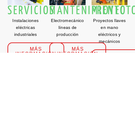
SERVICIOS
MANTENIMIENTO
PROYECT
Instalaciones
Electromecánico
Proyectos llaves
eléctricas
líneas de
en mano
industriales
producción
eléctricos y
mecánicos
MÁS
MÁS
INFORMACIÓN
INFORMACIÓN
MÁS
INFORMACI