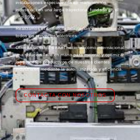
instalaciones especializada en manutención
industrial con una larga trayectoria, fundada en el
año 1992
.
Realizamos el diseño, la fabricación y el montaje de
todos los proyectos eléctricos.
Ofrecemos tanto a nivel nacional como internacional
una solución llave en mano para mejorar y optimizar
los procesos productivos de nuestros clientes
industriales mediante la automatización y eficiencia.
CONTACTA CON NOSOTROS